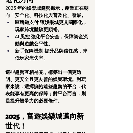
2025 年的娛樂城趨勢顯示，產業正在朝
向「安全化、科技化與普及化」發展。
區塊鏈支付 讓娛樂城更具國際化，
玩家跨境體驗更順暢。
AI 風控 強化平台安全，保障資金流
動與遊戲公平性。
新手保障機制 提升品牌信任感，降
低玩家流失率。
這些趨勢互相補充，構築出一個更透
明、更安全且更友善的娛樂環境。對玩
家來說，選擇擁抱這些趨勢的平台，代
表能享有更高的保障；對平台而言，則
是提升競爭力的必要條件。
2025，富遊娛樂城邁向新
世代！