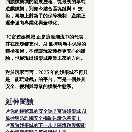
回顧娛樂城的發展歷程，從最初的單純
遊戲娛樂，到如今結合區塊鏈與 AI 技
術，再加上對新手的保障機制，產業正
逐步邁向專業化與全球化。
RG富遊娛樂城 正是這股潮流中的代表，
其在區塊鏈支付、AI 風控與新手保障的
積極布局，不僅讓玩家獲得更安心的體
驗，也展現出娛樂城產業未來的方向。
對於玩家而言，2025 年的娛樂城不再只
是「能玩遊戲」的平台，而是一個兼具
安全、便利與專業的娛樂生態系。
延伸閱讀
📌
你的帳號真的安全嗎？富遊娛樂城 AI 
風控與防詐騙安全機制告訴你答案！
📌
富遊娛樂城的下一步？區塊鏈與智能