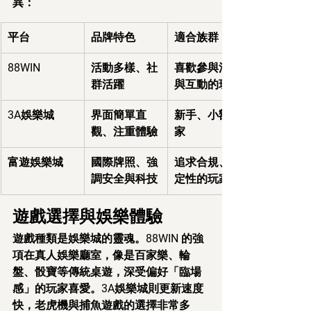
異：
平台
品牌特色
適合族群
88WIN
活動多樣、社
喜歡參與活動
群活躍
與互動的玩家
3A娛樂城
界面簡單直
新手、小額玩
觀、注重體驗
家
富遊娛樂城
國際牌照、強
追求合規、穩
調安全與科技
定性的玩家
遊戲選擇與娛樂體驗
遊戲種類是娛樂城的靈魂。88WIN 的強
項在真人娛樂廳室，像是百家樂、輪
盤、骰寶等傳統桌遊，深受偏好「臨場
感」的玩家喜愛。3A娛樂城則更新速度
快，老虎機與捕魚遊戲的選擇非常多