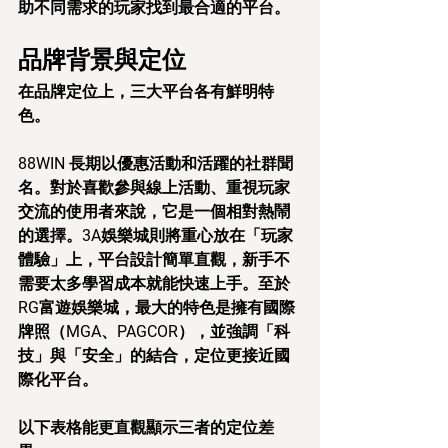
助不同需求的玩家找到最合適的平台。
品牌背景與定位
在品牌定位上，三大平台各有鮮明特
色。
88WIN 長期以優惠活動和活躍的社群聞
名。對於喜歡參與線上活動、重視玩家
交流的使用者來說，它是一個相對熱鬧
的選擇。3A娛樂城則將重心放在「玩家
體驗」上，平台設計簡單直觀，新手不
需要太多學習成本就能快速上手。至於 
RG富遊娛樂城，最大的特色是擁有國際
牌照（MGA、PAGCOR），並強調「科
技」與「安全」的結合，定位更接近國
際化平台。
以下表格能更直觀顯示三者的定位差