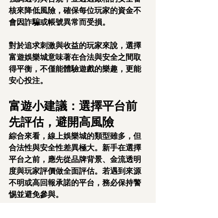
核來降低風險，確保每位玩家的資金不
會因詐騙或帳號異常而受損。
對於追求刺激與收益的玩家來說，選擇
富遊娛樂城意味著在合法與安全之間取
得平衡，不僅能體驗遊戲的樂趣，更能
安心投注。
富遊小建議：選擇平台前
先評估，避開高風險
綜合來看，線上娛樂城的類型雖多，但
合法性與安全性差異極大。新手在選擇
平台之前，應先從品牌背景、金流透明
度與玩家評價做全面評估。若遇到來源
不明或高回報承諾的平台，務必保持警
惕並避免參與。
富遊娛樂城作為正規品牌，在市場上提