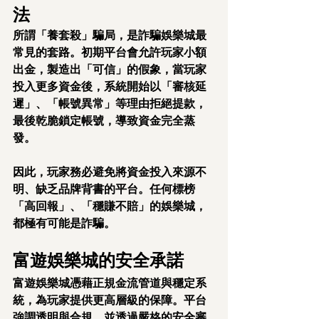
法
所謂「養套殺」騙局，是詐騙娛樂城最
常見的套路。初期平台會允許玩家小額
出金，製造出「可信」的假象，當玩家
投入更多資金後，系統開始以「審核延
遲」、「帳號異常」等理由拒絕提款，
最後乾脆鎖定帳號，導致資金完全蒸
發。
因此，玩家務必避免將資金投入來源不
明、缺乏品牌背書的平台。任何標榜
「高回報」、「穩賺不賠」的娛樂城，
都極有可能是詐騙。
富遊娛樂城的安全承諾
富遊娛樂城憑藉正規金流管道與穩定系
統，為玩家提供更高層級的保障。平台
強調透明與合規，並透過嚴格的安全審