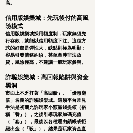
高。
信用版娛樂城：先玩後付的高風
險模式
信用版娛樂城採用額度制，玩家無須先
行存款，就能以信用額度下注。這種方
式的好處是彈性大，缺點則極為明顯：
容易引發債務糾紛，甚至牽涉非法放
貸，風險極高，不建議一般玩家參與。
詐騙娛樂城：高回報陷阱與資金
黑洞
市面上不乏打著「高回饋」、「優惠翻
倍」名義的詐騙娛樂城。這類平台常見
手法是初期允許玩家小額贏錢提領（俗
稱「養」），之後引導玩家加碼充值
（「套」），最後以各種理由鎖帳或拒
絕出金（「殺」）。結果是玩家資金直