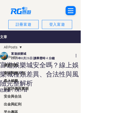
註冊富遊
登入富遊
文章
All Posts
富遊娛樂城
All Posts
2025年8月26日
讀畢需時 4 分鐘
富遊娛樂城安全嗎？線上娛
優惠活動
樂城種類差異、合法性與風
資源與懶人包
真人娛樂
險完整解析
玩家評價與實測
已更新：
5月31日
安全與合法
出金與紅利
平台專區