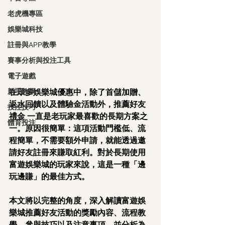
老虎機專區
娛樂城科技
註冊與APP教學
賽事分析與投注工具
電子遊戲
新手教學
在眾多娛樂城優惠中，除了首儲加贈、
返水回饋以及體驗金活動外，推薦好友
投注技巧
禮金 一直是老玩家最喜歡的長期方案之
體育投注
一。原因很簡單：這項活動門檻低、流
程簡單，不需要額外申請，就能透過邀
請好友註冊來賺取紅利。對於長期使用
富遊娛樂城的玩家來說，這是一種「邊
玩邊賺」的最佳方式。
本文將以完整的角度，深入解讀富遊娛
樂城推薦好友活動的獎勵內容、流程教
學、參與技巧以及注意事項，並分析為