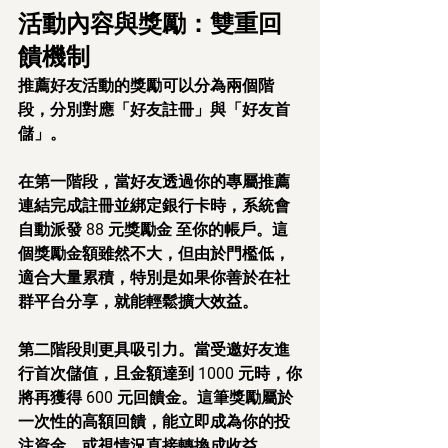
活動內容與獎勵：雙重回
饋機制
推薦好友活動的獎勵可以分為兩個階
段，分別對應「好友註冊」與「好友首
儲」。
在第一階段，當好友透過你的專屬推薦
連結完成註冊並綁定銀行卡時，系統會
自動派發 88 元獎勵金 至你的帳戶。這
個獎勵金額雖然不大，但由於門檻低，
適合大量累積，特別是如果你善於在社
群平台分享，就能輕鬆擴大效益。
第二階段則更具吸引力。當受邀好友進
行首次儲值，且金額達到 1000 元時，你
將再獲得 600 元回饋金。這筆獎勵屬於
一次性的高額回饋，能立即成為你的投
注資金，或視情況直接轉換成收益。