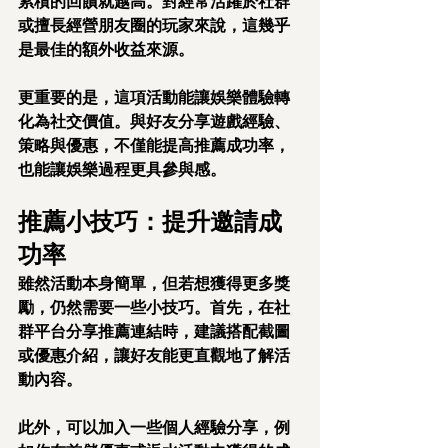
累積的回饋就越高。對經常活躍於社群
或擅長經營朋友圈的玩家來說，這幾乎
是最佳的額外收益來源。
更重要的是，這項活動能讓娛樂體驗轉
化為社交價值。與好友分享遊戲經驗、
策略與優惠，不僅能提高推薦成功率，
也能讓娛樂過程更具參與感。
推薦小技巧：提升邀請成
功率
雖然活動本身簡單，但若想獲得更多獎
勵，仍然需要一些小技巧。首先，在社
群平台分享推薦連結時，建議搭配截圖
或優惠介紹，讓好友能更直觀地了解活
動內容。
此外，可以加入一些個人經驗分享，例