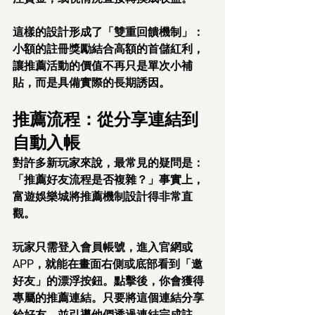
這樣的設計形成了「雙重回饋機制」：
小額的註冊獎勵結合高額的首儲紅利，
讓推薦活動的價值不再只是單次小補
貼，而是具備實際的長期誘因。
推薦流程：從分享連結到
自動入帳
對許多新玩家來說，最常見的疑問是：
「推薦好友流程是否複雜？」事實上，
富遊娛樂城將推薦機制設計得非常直
觀。
玩家只需登入會員帳號，進入官網或 
APP，就能在畫面右側或底部看到「邀
好友」的漂浮按鈕。點擊後，你會獲得
專屬的推薦連結。只要將這個連結分享
給好友，並引導他們透過連結完成註