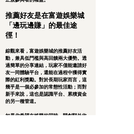
推薦好友是在富遊娛樂城
「邊玩邊賺」的最佳途
徑！
綜觀來看，富遊娛樂城的推薦好友活
動，兼具低門檻與高回饋兩大優勢。透
過簡單的分享連結，玩家不僅能邀請好
友一同體驗平台，還能在過程中獲得實
際的紅利獎勵。對於長期玩家而言，這
幾乎是一個必參加的常態性活動；而對
新手來說，這也是認識平台、累積資金
的另一種管道。
如果你希望在娛樂的同時，開創額外收
益，那麼推薦好友活動絕對是你不容錯
過的機會。