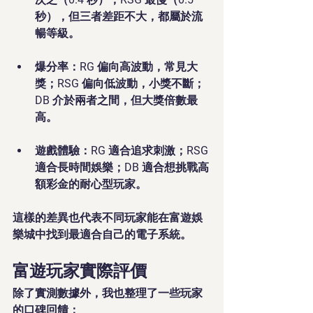
秒），但三者差距不大，都屬於流
暢等級。
爆分率
：RG 偏向高波動，常見大
獎；RSG 偏向低波動，小獎不斷；
DB 介於兩者之間，但大獎倍數最
高。
遊戲體驗
：RG 適合追求刺激；RSG 
適合長時間娛樂；DB 適合想挑戰高
額彩金的耐心型玩家。
這樣的差異也代表不同玩家能在富遊娛
樂城中找到最適合自己的電子系統。
富遊玩家實際評價
除了實測數據外，我也整理了一些玩家
的口碑回饋：