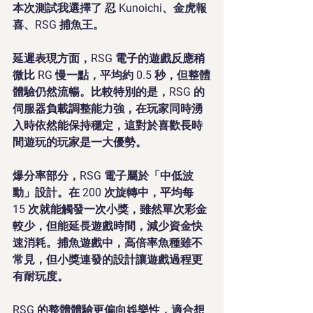
本次測試我選擇了 忍 Kunoichi、金虎報
喜、RSG 捕魚王。
延遲表現方面，RSG 電子的遊戲反應稍
微比 RG 慢一點，平均約 0.5 秒，但整體
體驗仍然流暢。比較特別的是，RSG 的
伺服器負載調整能力強，在玩家同時湧
入時依然能保持穩定，這對於喜歡長時
間遊玩的玩家是一大優勢。
爆分率部分，RSG 電子屬於「中低波
動」設計。在 200 次旋轉中，平均每 
15 次就能觸發一次小獎，雖然單次彩金
較少，但能延長遊戲時間，減少資金快
速消耗。捕魚遊戲中，高倍率魚種雖不
常見，但小獎連發的設計讓遊戲過程更
有耐玩度。
RSG 的整體體驗更偏向娛樂性，適合想