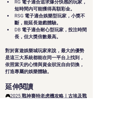
RG 電子適合追求爆分快感的玩家，
短時間內可能獲得高額彩金。
RSG 電子適合娛樂型玩家，小獎不
斷，能延長遊戲體驗。
DB 電子適合耐心型玩家，投注時間
長，但大獎倍數最高。
對於富遊娛樂城玩家來說，最大的優勢
是這三大系統都能在同一平台上找到，
依照當天的心情與資金狀況自由切換，
打造專屬的娛樂體驗。
延伸閱讀
🎮
2025 戰神賽特老虎機攻略｜古埃及戰
神帶你征服玩法技巧與爆分秘訣！
🎮
仙境傳說老虎機攻略｜踏入北歐仙
境，10000倍獎勵書寫人生中的爆分勝
利史詩！