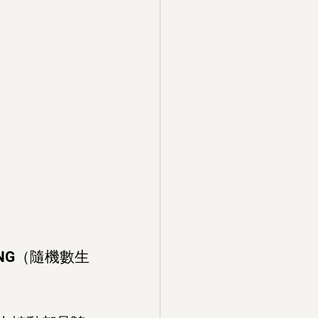
NG（隨機數生