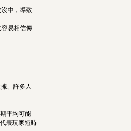
次沒中，導致
此容易相信傳
的數據。許多人
長期平均可能
不代表玩家短時