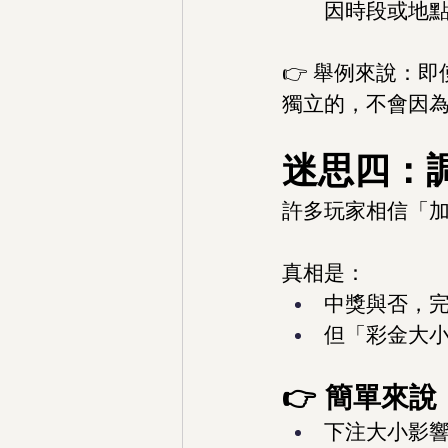
因時段或地
👉 舉例來說：
獨立的，不會因
迷思四：
許多玩家相信「
真相是：
中獎與否，完
但「彩金大
👉 簡單來說
下注大小影