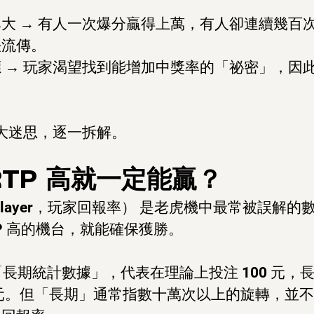
大 → 有人一次爆分贏得上萬，有人卻連續幾百
法流傳。
 → 玩家渴望找到能增加中獎率的「祕密」，因
四大迷思，逐一拆解。
TP 高就一定能贏？
 to Player，玩家回報率） 是老虎機中最常被誤解
TP 高的機台，就能確保獲勝。
是「長期統計數據」，代表在理論上投注 100 元，
 97 元。但「長期」通常指數十萬次以上的旋轉，並