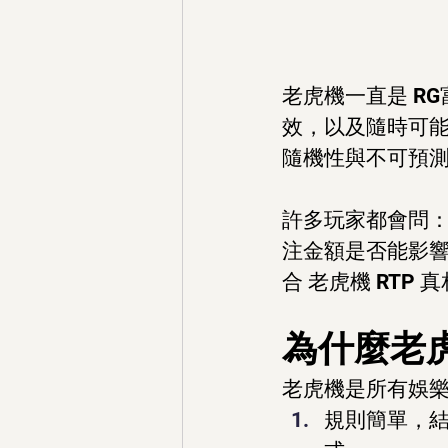
老虎機一直是 R
效，以及隨時可
隨機性與不可預
許多玩家都會問
注金額是否能影響
合 老虎機 RTP
為什麼老
老虎機是所有娛
規則簡單，結