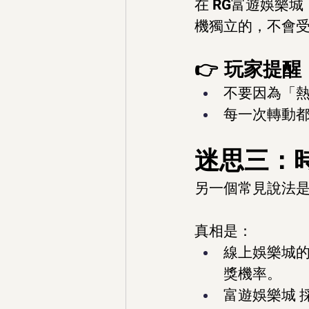
在 RG富遊娛樂
機獨立的，不會
👉 玩家提醒
不要因為「
每一次轉動
迷思三：
另一個常見說法
真相是：
線上娛樂城
獎機率。
富遊娛樂城 