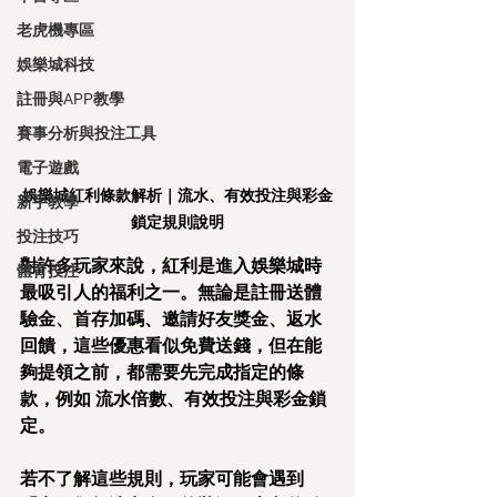
老虎機專區
娛樂城科技
註冊與APP教學
賽事分析與投注工具
電子遊戲
娛樂城紅利條款解析｜流水、有效投注與彩金
新手教學
鎖定規則說明
投注技巧
對許多玩家來說，紅利是進入娛樂城時
體育投注
最吸引人的福利之一。無論是註冊送體
驗金、首存加碼、邀請好友獎金、返水
回饋，這些優惠看似免費送錢，但在能
夠提領之前，都需要先完成指定的條
款，例如 流水倍數、有效投注與彩金鎖
定。
若不了解這些規則，玩家可能會遇到