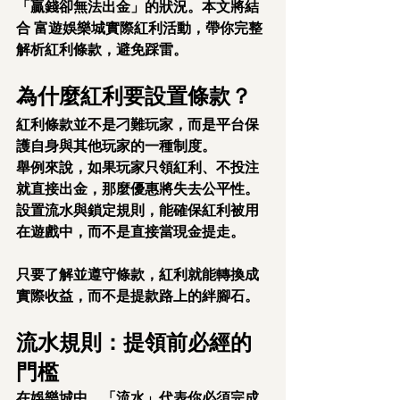
「贏錢卻無法出金」的狀況。本文將結
合 富遊娛樂城實際紅利活動，帶你完整
解析紅利條款，避免踩雷。
為什麼紅利要設置條款？
紅利條款並不是刁難玩家，而是平台保
護自身與其他玩家的一種制度。
舉例來說，如果玩家只領紅利、不投注
就直接出金，那麼優惠將失去公平性。
設置流水與鎖定規則，能確保紅利被用
在遊戲中，而不是直接當現金提走。
只要了解並遵守條款，紅利就能轉換成
實際收益，而不是提款路上的絆腳石。
流水規則：提領前必經的
門檻
在娛樂城中，「流水」代表你必須完成