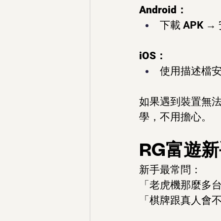
Android：
下載 APK 
iOS：
使用描述檔安裝
如果遇到裝置無
學，不用擔心。
RG富遊
新手最常問：
「老虎機那麼多
「棋牌跟真人會