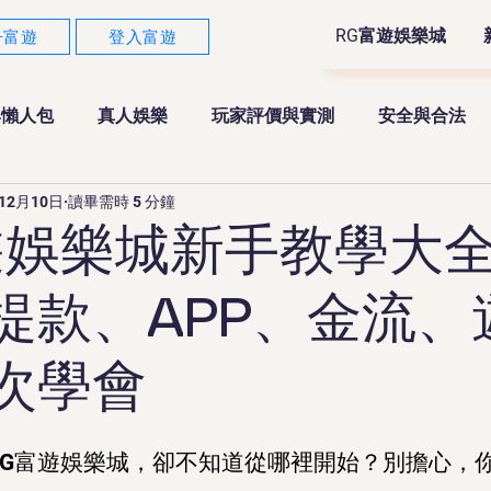
RG富遊娛樂城
冊富遊
登入富遊
與懶人包
真人娛樂
玩家評價與實測
安全與合法
年12月10日
讀畢需時 5 分鐘
註冊與APP教學
賽事分析與投注工具
電子遊戲
遊娛樂城新手教學大
提款、APP、金流、
次學會
RG富遊娛樂城，卻不知道從哪裡開始？別擔心，