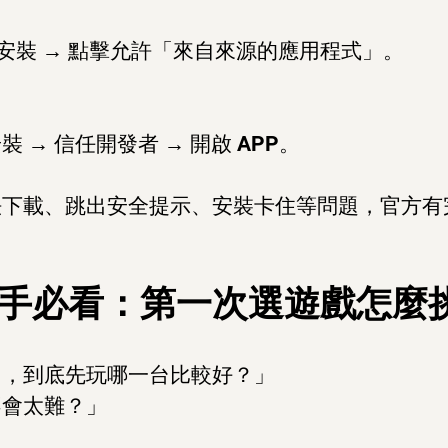
→ 安裝 → 點擊允許「來自來源的應用程式」。
 → 信任開發者 → 開啟 APP。
法下載、跳出安全提示、安裝卡住等問題，官方有
新手必看：第一次選遊戲怎麼
台，到底先玩哪一台比較好？」
不會太難？」