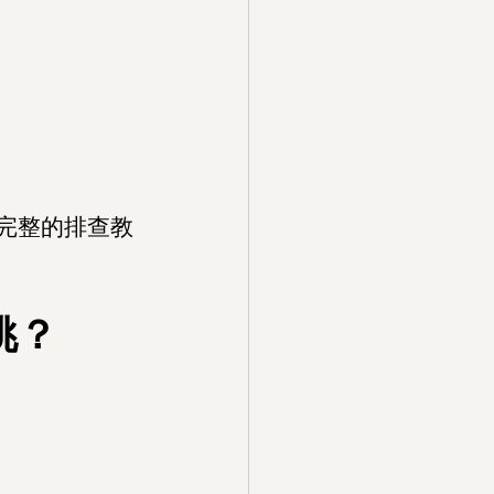
完整的排查教
挑？