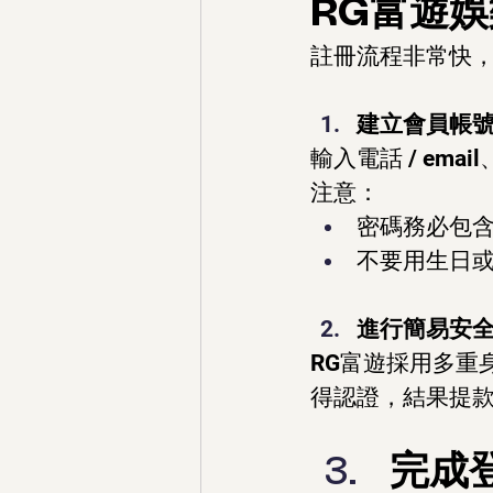
RG富遊
註冊流程非常快
建立會員帳
輸入電話 / em
注意：
密碼務必包
不要用生日
進行簡易安
RG富遊採用多重
得認證，結果提款
完成