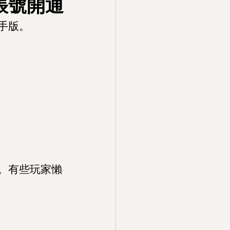
帳號開通
手版。
一。有些玩家懶