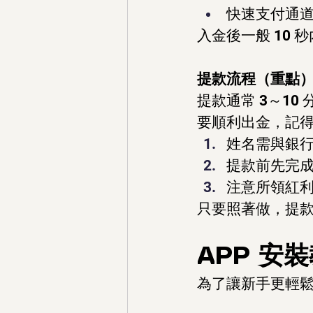
快速支付通
入金後一般 10 
提款流程（重點
提款通常 3～1
要順利出金，記
姓名需與銀
提款前先完
注意所領紅
只要照著做，提
APP 安裝
為了讓新手更輕鬆