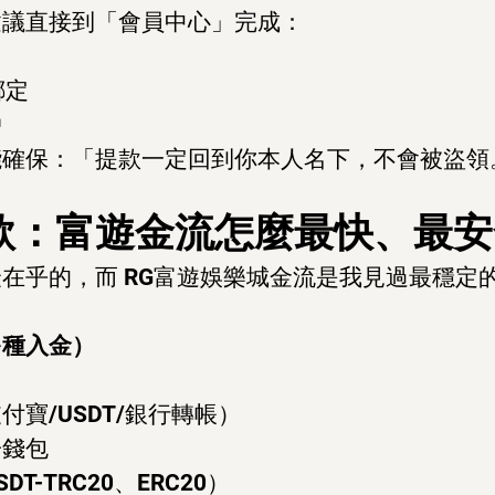
建議直接到「會員中心」完成：
綁定
戶
能確保：「提款一定回到你本人名下，不會被盜領
款：富遊金流怎麼最快、最安
在乎的，而 RG富遊娛樂城金流是我見過最穩定
多種入金）
付寶/USDT/銀行轉帳）
電子錢包
T-TRC20、ERC20）