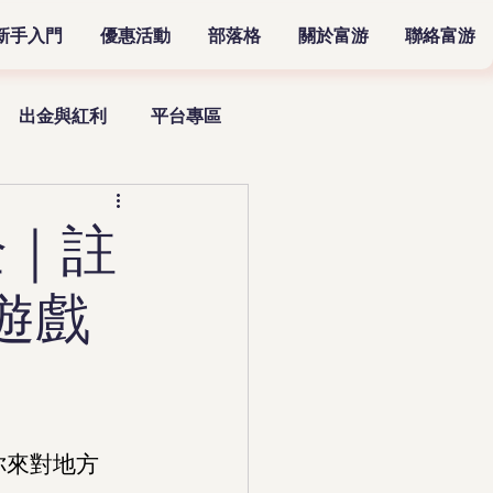
新手入門
優惠活動
部落格
關於富游
聯絡富游
出金與紅利
平台專區
新手教學
投注技巧
全｜註
遊戲
你來對地方