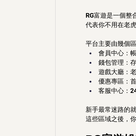
RG富遊是一個整合
代表你不用在老
平台主要由幾個
會員中心：
錢包管理：
遊戲大廳：
優惠專區：
客服中心：2
新手最常迷路的
這些區域之後，