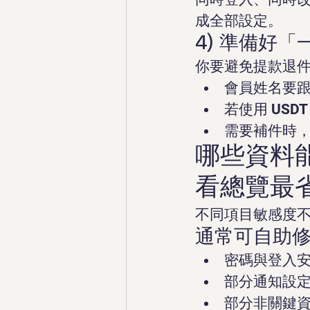
成全部設定。
4) 準備好
你要避免提款退
會員姓名要
若使用 US
需要補件時
哪些資料
看總覽最
不同項目敏感度
通常可自助
密碼與登入
部分通知設定（
部分非關鍵