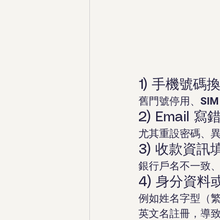
1) 手機號
舊門號停用、SI
2) Emai
尤其重設密碼、異
3) 收款資
銀行戶名不一致、
4) 身分資料
例如姓名字型（繁
英文名註冊，導