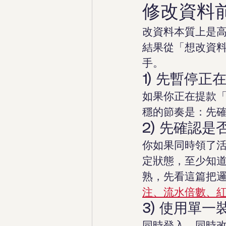
修改資料
改資料本質上是
結果從「想改資料
手。
1) 先暫停
如果你正在提款「
穩的節奏是：先
2) 先確認
你如果同時領了
定狀態，至少知道
熟，先看這篇把
注、流水倍數、
3) 使用單
同時登入、同時