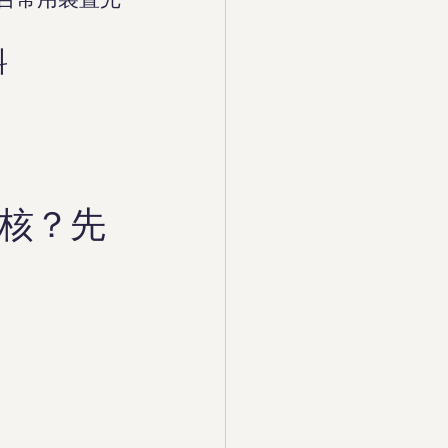
料
核？先