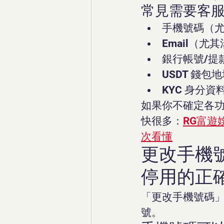
常見需要客服
手機號碼（
Email（
銀行帳號/提
USDT 錢包
KYC 身分
如果你不確定各
快很多：
RG富
次看懂
更改手機
停用的正
「更改手機號碼
號。