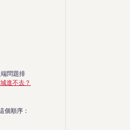
入端問題排
樂城進不去？
這個順序：