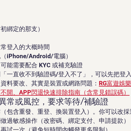
：
當初綁定的那支）
正常登入的大概時間
Phone/Android/電腦）
可能需要配合 KYC 或補充驗證
「一直收不到驗證碼/登入不了」，可以先把登
是資料要改、其實是裝置或網路問題：
RG富遊娛
不開、APP閃退快速排除指南（含常見錯誤碼）
異常或風控，要求等待/補驗證
作（包含重發、重登、換裝置登入）。你可以改採
剛做過敏感操作（改密碼、綁定支付、申請提款）
後再試一次（避免短時間內觸發更多限制）