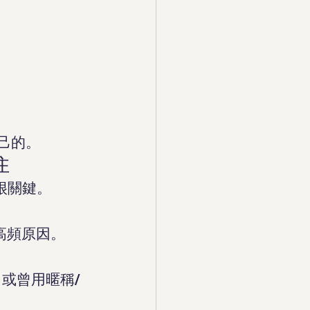
己的。
住
很關鍵。
高頻原因。
或曾用暱稱/