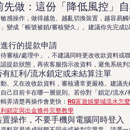
前先做：這份「降低風控」自
高敏感操作，做得越急、越亂切換裝置，越容易觸
」變成「帳號被鎖/審核變久」。建議你先完成
正在進行的提款申請
待審核/處理中」，不建議同時更改收款資料或
確認提款狀態，再依客服指示改資料，避免系統判
是否有紅利/流水鎖定或未結算注單
活動、又在改收款資料，審核通常更嚴格。建議先
自己目前卡在哪一層規則。若你對「鎖定/流水/
邏輯弄清楚再操作會更快：
RG富遊娛樂城流水怎
紅利鎖定與出金條件完整教學
一裝置操作，不要手機與電腦同時登入
改資料容易造成狀態不同步或被判定異常。請選一