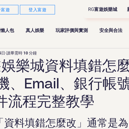
RG富遊娛樂城
冊富遊
登入富遊
與懶人包
真人娛樂
玩家評價與實測
安全與合法
5日
讀畢需時 10 分鐘
註冊與APP教學
賽事分析與投注工具
電子遊戲
遊娛樂城資料填錯怎
機、Email、銀行帳
補件流程完整教學
「資料填錯怎麼改」通常是為了