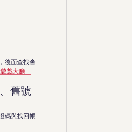
，後面查找會
與遊戲大廳一
、舊號
證碼與找回帳