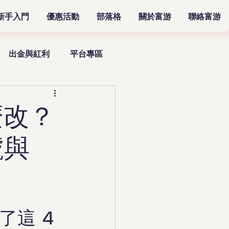
新手入門
優惠活動
部落格
關於富游
聯絡富游
出金與紅利
平台專區
新手教學
投注技巧
麼改？
號與
這 4 