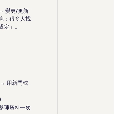
→ 變更/更新
塊；很多人找
設定」。
→ 用新門號
）
整理資料一次