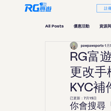
註
All Posts
優惠活動
資源
pawpawsports
1月
老虎機專區
娛樂城科技
RG富
體育投注
更改手
KYC
已更新：
7月15日
你會搜尋