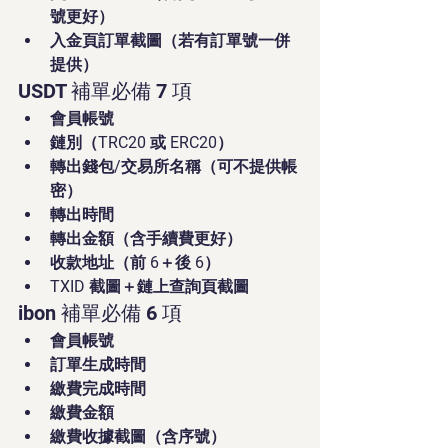
號更好）
入金頁訂單截圖（若有訂單號一併
提供）
USDT 補單必備 7 項
會員帳號
鏈別（TRC20 或 ERC20）
轉出錢包/交易所名稱（可不提供帳
密）
轉出時間
轉出金額（含手續費更好）
收款地址（前 6＋後 6）
TXID 截圖＋鏈上查詢頁截圖
ibon 補單必備 6 項
會員帳號
訂單生成時間
繳費完成時間
繳費金額
繳費收據截圖（含序號）