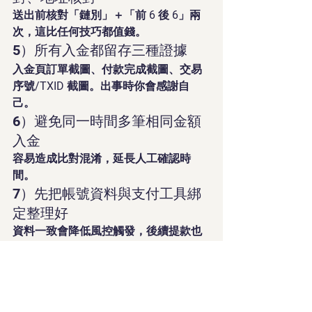
送出前核對「鏈別」＋「前 6 後 6」兩
次，這比任何技巧都值錢。
5）所有入金都留存三種證據
入金頁訂單截圖、付款完成截圖、交易
序號/TXID 截圖。出事時你會感謝自
己。
6）避免同一時間多筆相同金額
入金
容易造成比對混淆，延長人工確認時
間。
7）先把帳號資料與支付工具綁
定整理好
資料一致會降低風控觸發，後續提款也
更順：
富遊娛樂城如何綁定支付工具？避
免提款被拒的銀行與 USDT 綁定技
巧