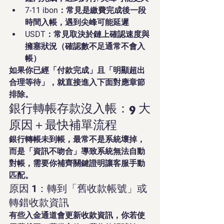
7-11 ibon：常見是繳費完成後一段
時間入帳，遇到尖峰可能延遲
USDT：常見取決於鏈上確認速度與
擁塞狀況（確認數不足通常不會入
帳）
如果你已經「付款完成」且「明顯超出
合理等待」，就直接進入下面對應章節
排除。
銀行轉帳存款沒入帳：9 大
原因＋最快補單流程
銀行轉帳未到帳，最常不是系統壞掉，
而是「資訊不吻合」導致系統無法自動
對帳，需要你補齊關鍵證明讓客服手動
匹配。
原因 1：轉到「舊收款帳號」或
轉錯收款資訊
有些入金通道會更新收款資訊，你若使