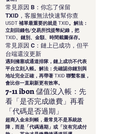
常見原因 B：你忘了保留 
TXID，客服無法快速幫你查
USDT 補單最重要的就是 TXID。解法：
立刻回錢包/交易所找提幣紀錄，把 
TXID、鏈別、金額、時間截圖保存。
常見原因 C：鏈上已成功，但平
台端還沒更新
遇到擁塞或通道排隊，鏈上成功不代表
平台立刻入帳。解法：先確認你鏈別與
地址完全正確，再帶著 TXID 聯繫客服，
會比你一直刷新更有效率。
7-11 ibon 儲值沒入帳：先
看「是否完成繳費」再看
「代碼是否過期」
超商入金未到帳，最常見不是系統故
障，而是「代碼過期」或「沒有完成付