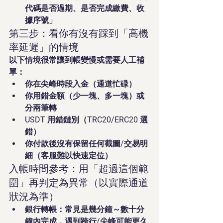
代碼是否過期、是否完成繳費、收
據序號」
第三步：看你有沒有踩到「高機
率延遲」的情境
以下情境很常讓到帳變慢或需要人工補
單：
你在尖峰時段入金（通道忙碌）
你用錯金額（少一塊、多一塊）或
分兩筆轉
USDT 用錯鏈別（TRC20/ERC20 選
錯）
你付款後沒有保留任何截圖/交易明
細（客服難以快速定位）
入帳時間參考：用「超過這個範
圍」再判定為異常（以實際通道
狀況為準）
銀行轉帳：常見是幾分鐘～數十分
鐘內完成，遇到跨行/尖峰可能更久