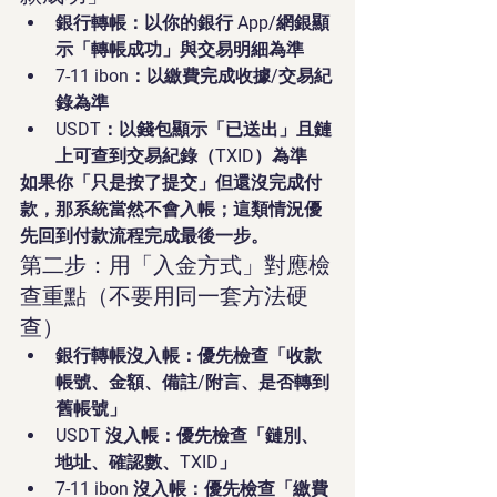
銀行轉帳：以你的銀行 App/網銀顯
示「轉帳成功」與交易明細為準
7-11 ibon：以繳費完成收據/交易紀
錄為準
USDT：以錢包顯示「已送出」且鏈
上可查到交易紀錄（TXID）為準
如果你「只是按了提交」但還沒完成付
款，那系統當然不會入帳；這類情況優
先回到付款流程完成最後一步。
第二步：用「入金方式」對應檢
查重點（不要用同一套方法硬
查）
銀行轉帳沒入帳：優先檢查「收款
帳號、金額、備註/附言、是否轉到
舊帳號」
USDT 沒入帳：優先檢查「鏈別、
地址、確認數、TXID」
7-11 ibon 沒入帳：優先檢查「繳費