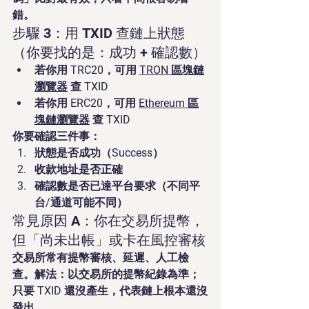
錯。
步驟 3：用 TXID 查鏈上狀態
（你要找的是：成功 + 確認數）
若你用 TRC20，可用 
TRON 區塊鏈
瀏覽器
 查 TXID
若你用 ERC20，可用 
Ethereum 區
塊鏈瀏覽器
 查 TXID
你要確認三件事：
狀態是否成功（Success）
收款地址是否正確
確認數是否已達平台要求（不同平
台/通道可能不同）
常見原因 A：你在交易所提幣，
但「尚未出帳」或卡在風控審核
交易所常有提幣審核、延遲、人工檢
查。解法：以交易所的提幣紀錄為準；
只要 TXID 還沒產生，代表鏈上根本還沒
發出。