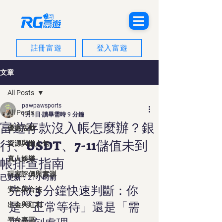
註冊富遊
登入富遊
文章
All Posts
pawpawsports
All Posts
1月5日
讀畢需時 9 分鐘
富遊存款沒入帳怎麼辦？銀
優惠活動
行、USDT、7-11儲值未到
資源與懶人包
真人娛樂
帳排查指南
玩家評價與實測
已更新：
21小时前
先做 3 分鐘快速判斷：你
安全與合法
是「正常等待」還是「需
出金與紅利
平台專區