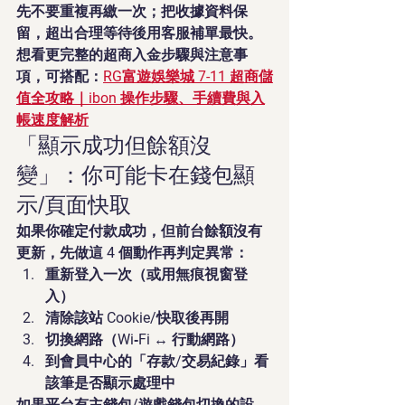
先不要重複再繳一次；把收據資料保
留，超出合理等待後用客服補單最快。
想看更完整的超商入金步驟與注意事
項，可搭配：
RG富遊娛樂城 7-11 超商儲
值全攻略｜ibon 操作步驟、手續費與入
帳速度解析
「顯示成功但餘額沒
變」：你可能卡在錢包顯
示/頁面快取
如果你確定付款成功，但前台餘額沒有
更新，先做這 4 個動作再判定異常：
重新登入一次（或用無痕視窗登
入）
清除該站 Cookie/快取後再開
切換網路（Wi‑Fi ↔ 行動網路）
到會員中心的「存款/交易紀錄」看
該筆是否顯示處理中
如果平台有主錢包/遊戲錢包切換的設