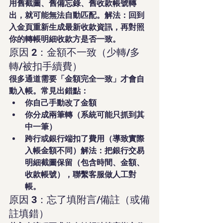
用舊截圖、舊備忘錄、舊收款帳號轉
出，就可能無法自動匹配。解法：回到
入金頁重新生成最新收款資訊，再對照
你的轉帳明細收款方是否一致。
原因 2：金額不一致（少轉/多
轉/被扣手續費）
很多通道需要「金額完全一致」才會自
動入帳。常見出錯點：
你自己手動改了金額
你分成兩筆轉（系統可能只抓到其
中一筆）
跨行或銀行端扣了費用（導致實際
入帳金額不同）解法：把銀行交易
明細截圖保留（包含時間、金額、
收款帳號），聯繫客服做人工對
帳。
原因 3：忘了填附言/備註（或備
註填錯）