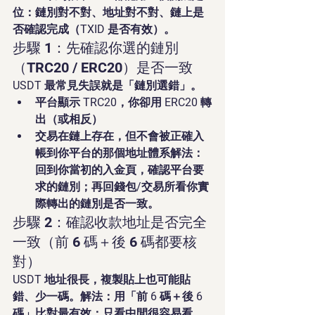
位：鏈別對不對、地址對不對、鏈上是
否確認完成（TXID 是否有效）。
步驟 1：先確認你選的鏈別
（TRC20 / ERC20）是否一致
USDT 最常見失誤就是「鏈別選錯」。
平台顯示 TRC20，你卻用 ERC20 轉
出（或相反）
交易在鏈上存在，但不會被正確入
帳到你平台的那個地址體系解法：
回到你當初的入金頁，確認平台要
求的鏈別；再回錢包/交易所看你實
際轉出的鏈別是否一致。
步驟 2：確認收款地址是否完全
一致（前 6 碼＋後 6 碼都要核
對）
USDT 地址很長，複製貼上也可能貼
錯、少一碼。解法：用「前 6 碼＋後 6 
碼」比對最有效；只看中間很容易看