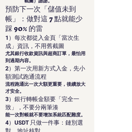
截圖）謝謝。
預防下一次「儲值未到
帳」：做對這 7 點就能少
踩 90% 的雷
1）每次都從入金頁「當次生
成」資訊，不用舊截圖
尤其銀行收款資訊與超商訂單，最怕用
到過期內容。
2）第一次用新方式入金，先小
額測試跑通流程
流程跑通比一次大額更重要，後續放大
才安全。
3）銀行轉帳金額要「完全一
致」，不要分兩筆湊
能一次對帳就不要增加系統匹配難度。
4）USDT 只做一件事：鏈別選
對、地址核對