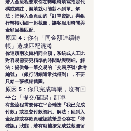
若入金流程要求你在轉帳時填寫指定代
碼或備註，漏填就可能對不到單。解
法：把你入金頁面的「訂單資訊」與銀
行轉帳明細一起截圖，讓客服用時間與
金額回推匹配。
原因 4：你有「同金額連續轉
帳」造成匹配混淆
你連續兩次轉相同金額，系統或人工比
對容易需要更精準的時間點與明細。解
法：提供每一筆交易的「交易序號/參考
編號」（銀行明細通常找得到），不要
只給一張模糊截圖。
原因 5：你只完成轉帳，沒有回
平台「提交/確認」訂單
有些流程需要你在平台端按「我已完成
付款」或提交付款資訊。解法：回到入
金紀錄或存款頁確認該筆是否存在「待
確認」狀態，若有就補按完成並截圖留