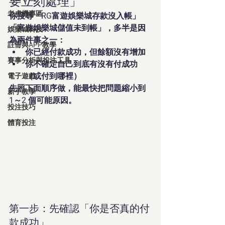
要立刻處理」
老虎機專區
你搜尋「RG富遊娛樂城存款沒入帳」
「富遊娛樂城儲值未到帳」，多半是因
娛樂城科技
為兩件事之一：
註冊與APP教學
你已經付款成功，但餘額沒有增加
賽事分析與投注工具
你不確定自己到底有沒有付成功
（或付到哪裡）
電子遊戲
先照下面順序做，能最快把問題縮小到 
新手教學
1～2 個可能原因。
投注技巧
體育投注
第一步：先確認「你是否真的付
款成功」