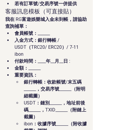
若有訂單號/交易序號一併提供
客服訊息模板（可直接貼）
我在 RG富遊娛樂城入金未到帳，請協助
查詢補單：
會員帳號：______
入金方式：銀行轉帳 / 
USDT（TRC20/ ERC20）/ 7-11 
ibon
付款時間：____年__月__日 
:
金額：______
重要資訊：
銀行轉帳：收款帳號/末五碼
______，交易序號______（附明
細截圖）
USDT：鏈別______，地址前後
碼______，TXID______（附鏈上
截圖）
ibon：收據序號______（附收據