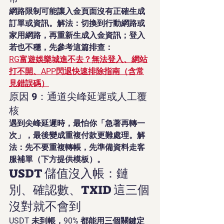
網路限制可能讓入金頁面沒有正確生成
訂單或資訊。解法：切換到行動網路或
家用網路，再重新生成入金資訊；登入
若也不穩，先參考這篇排查：
RG富遊娛樂城進不去？無法登入、網站
打不開、APP閃退快速排除指南（含常
見錯誤碼）
原因 9：通道尖峰延遲或人工覆
核
遇到尖峰延遲時，最怕你「急著再轉一
次」，最後變成重複付款更難處理。解
法：先不要重複轉帳，先準備資料走客
服補單（下方提供模板）。
USDT 儲值沒入帳：鏈
別、確認數、TXID 這三個
沒對就不會到
USDT 未到帳，90% 都能用三個關鍵定