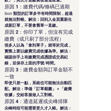
款」，其次才是繳費後通道延遲。
原因 1：繳費代碼/條碼已過期
ibon 類型的訂單多半有時間限制，超過
就無法對帳。解法：回到入金頁重新生
成新訂單，不要拿舊單一直繳。
原因 2：你印了單，但沒有完成
繳費（或只刷了部分流程）
很多人以為「拿到單子」就等於完成，
實際上要以繳費完成收據為準。解法：
確認你手上有繳費完成憑證或交易紀
錄，並保存上面的序號/時間。
原因 3：繳費金額與訂單金額不
一致
即使只差一點，系統也可能無法自動匹
配。解法：準備「訂單截圖」＋「繳費
收據」交給客服做人工對帳。
原因 4：通道延遲或尖峰排隊
尖峰時段可能需要更久才入帳。解法：