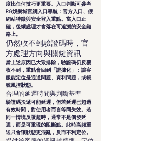
度比任何技巧更重要。入口判斷可參考 
RG娛樂城官網入口導航：官方入口、假
網站特徵與安全登入重點。當入口正
確，後續處理才會落在可追溯的安全鏈
路上。
仍然收不到驗證碼時，官
方處理方向與關鍵資訊
當上述原因已大致排除，驗證碼仍反覆
收不到，重點會回到「證據化」：讓客
服能定位是通道問題、資料問題，或帳
號風控狀態。
合理的延遲時間與判斷基準
驗證碼投遞可能延遲，但若延遲已超過
有效時間，對使用者而言等同失效。若
同一情境反覆超時，通常不是偶發延
遲，而是可重現的阻斷點。此時高頻重
送只會讓狀態更混亂，反而不利定位。
提供給客服的資訊越精準，定位