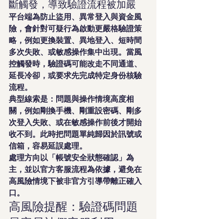
斷觸發，導致驗證流程被加嚴
平台端為防止盜用、異常登入與資金風
險，會針對可疑行為啟動更嚴格驗證策
略，例如更換裝置、異地登入、短時間
多次失敗、或敏感操作集中出現。當風
控觸發時，驗證碼可能改走不同通道、
延長冷卻，或要求先完成特定身份核驗
流程。
典型線索是：問題與操作情境高度相
關，例如剛換手機、剛重設密碼、剛多
次登入失敗、或在敏感操作前後才開始
收不到。此時把問題單純歸因於訊號或
信箱，容易延誤處理。
處理方向以「帳號安全狀態確認」為
主，並以官方客服流程為依據，避免在
高風險情境下被非官方引導帶離正確入
口。
高風險提醒：驗證碼問題