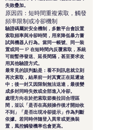
失敗疊加。
原因四：短時間重複索取，觸發
頻率限制或冷卻機制
驗證碼屬於安全機制，多數平台會設置
索取頻率與冷卻時間，用來降低暴力嘗
試與機器人行為。當同一帳號、同一裝
置或同一 IP 在短時間內反覆索取，系統
可能暫停發送、延長間隔，甚至要求改
用其他驗證方式。
最常見的誤判點是：看不到訊息就立刻
再次索取，結果前一封其實正在延遲途
中；後一封又因限制無法送達，最後變
成多封同時失效或全部進入冷卻。
處理方向在於把索取節奏拉回合理區
間，並以「是否在高頻操作後才開始收
不到」「是否出現冷卻提示」作為判斷
依據。若同時伴隨登入異常或更換裝
置，風控觸發機率也會更高。