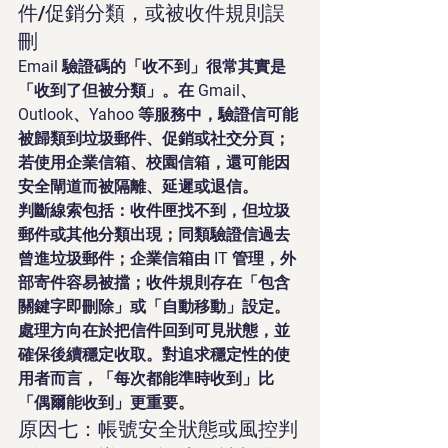
件/促銷分類，或被收件規則誤
刪
Email 驗證碼的「收不到」很常其實是
「收到了但被分類」。在 Gmail、
Outlook、Yahoo 等服務中，驗證信可能
被歸類到垃圾郵件、促銷或社交分頁；
若使用企業信箱、校園信箱，還可能因
安全閘道而被隔離、延遲或退信。
判斷線索包括：收件匣找不到，但垃圾
郵件或其他分類出現；同類驗證信過去
曾進垃圾郵件；企業信箱由 IT 管理，外
部寄件容易被擋；收件規則存在「包含
關鍵字即刪除」或「自動移動」設定。
處理方向在於把信件回到可見狀態，並
確保後續穩定收取。對追求穩定性的使
用者而言，「每次都能準時收到」比
「偶爾能收到」更重要。
原因七：帳號安全狀態或風控判