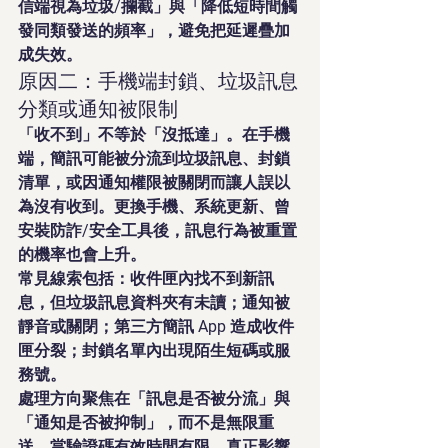
信端視為垃圾/攔截」與「降低短時間觸
發同類發送的頻率」，避免把延遲疊加
成失效。
原因二：手機端封鎖、垃圾訊息
分類或通知被限制
「收不到」不等於「沒抵達」。在手機
端，簡訊可能被分流到垃圾訊息、封鎖
清單，或因通知權限被關閉而讓人誤以
為沒有收到。更換手機、系統更新、曾
安裝防詐/安全工具後，訊息行為被重置
的機率也會上升。
常見線索包括：收件匣內找不到新訊
息，但垃圾訊息資料夾有未讀；通知被
靜音或關閉；第三方簡訊 App 造成收件
匣分裂；封鎖名單內出現陌生短碼或服
務號。
處理方向聚焦在「訊息是否被分流」與
「通知是否被抑制」，而不是無限重
送。當驗證碼有效時間有限，真正影響