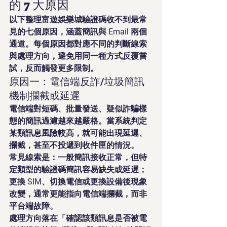
的 7 大原因
以下整理富遊娛樂城驗證碼收不到最常
見的七個原因，涵蓋簡訊與 Email 兩個
通道。每個原因都對應不同的判斷線索
與處理方向，避免用同一種方式反覆嘗
試，反而觸發更多限制。
原因一：電信端反詐/垃圾簡訊
機制攔截或延遲
電信端對短碼、批量發送、疑似詐騙樣
態的簡訊過濾越來越嚴格。當系統判定
某類訊息風險較高，就可能出現延遲、
攔截，甚至不投遞到收件匣的情況。
常見線索是：一般簡訊接收正常，但特
定類型的驗證碼簡訊容易缺失或延遲；
更換 SIM、切換電信或更換設備後現象
改變，通常更能指向電信端攔截，而非
平台端故障。
處理方向落在「確認該類訊息是否被電