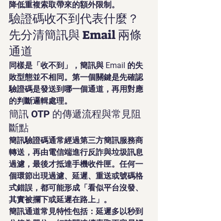
降低重複索取帶來的額外限制。
驗證碼收不到代表什麼？
先分清簡訊與 Email 兩條
通道
同樣是「收不到」，簡訊與 Email 的失
敗型態並不相同。第一個關鍵是先確認
驗證碼是發送到哪一個通道，再用對應
的判斷邏輯處理。
簡訊 OTP 的傳遞流程與常見阻
斷點
簡訊驗證碼通常經過第三方簡訊服務商
轉送，再由電信端進行反詐與垃圾訊息
過濾，最後才抵達手機收件匣。任何一
個環節出現過濾、延遲、重送或號碼格
式錯誤，都可能形成「看似平台沒發、
其實被攔下或延遲在路上」。
簡訊通道常見特性包括：延遲多以秒到