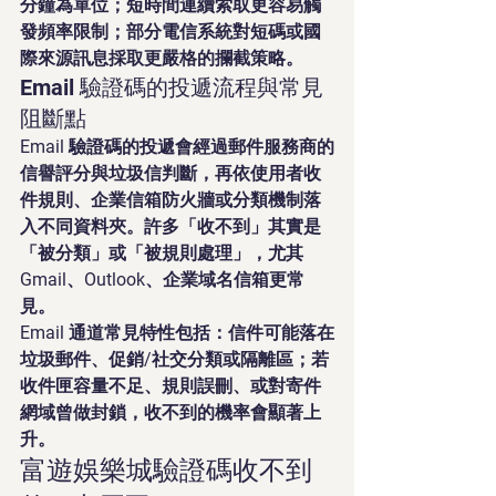
分鐘為單位；短時間連續索取更容易觸
發頻率限制；部分電信系統對短碼或國
際來源訊息採取更嚴格的攔截策略。
Email 驗證碼的投遞流程與常見
阻斷點
Email 驗證碼的投遞會經過郵件服務商的
信譽評分與垃圾信判斷，再依使用者收
件規則、企業信箱防火牆或分類機制落
入不同資料夾。許多「收不到」其實是
「被分類」或「被規則處理」，尤其 
Gmail、Outlook、企業域名信箱更常
見。
Email 通道常見特性包括：信件可能落在
垃圾郵件、促銷/社交分類或隔離區；若
收件匣容量不足、規則誤刪、或對寄件
網域曾做封鎖，收不到的機率會顯著上
升。
富遊娛樂城驗證碼收不到