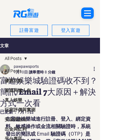
註冊富遊
登入富遊
文章
All Posts
pawpawsports
All Posts
1月10日
讀畢需時 8 分鐘
富遊娛樂城驗證碼收不到？
優惠活動
簡訊/Email 7大原因＋解決
資源與懶人包
真人娛樂
方式一次看
玩家評價與實測
已更新：
7月15日
在
富遊
娛樂城進行註冊、登入、綁定資
安全與合法
料、敏感操作或金流相關驗證時，系統
出金與紅利
發出的簡訊或 Email 驗證碼（OTP）是
平台專區