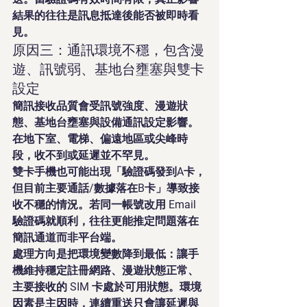
結果的往往是訊息抵達後能否被即時看
見。
原因三：通訊環境不穩，包含漫
遊、訊號弱、基地台壅塞與雙卡
設定
簡訊接收品質會受訊號強度、漫遊狀
態、基地台壅塞與設備通訊設定影響。
在地下室、電梯、偏遠地區或尖峰時
段，收不到或延遲並不罕見。
雙卡手機也可能出現「驗證碼發到A卡，
但目前主要通話/數據落在B卡」導致接
收不穩的情況。若同一帳號改用 Email 
驗證碼就順利，往往更能推定問題落在
簡訊通道而非平台端。
處理方向是把環境變數降到最低：讓手
機維持穩定註冊網路、漫遊狀態正常、
主要接收的 SIM 卡處於可用狀態。環境
因素是主因時，連續重送只會讓延遲與