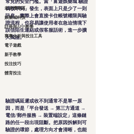
常見的安全門檻。當「富遊娛樂城 驗證
老虎機專區
碼收不到」發生，表面上只是少了一則
訊息，實際上會直接卡住帳號權限與驗
娛樂城科技
證流程，也容易讓使用者在急迫情境下
註冊與APP教學
誤信陌生連結或假客服話術，進一步擴
賽事分析與投注工具
大風險。
電子遊戲
新手教學
投注技巧
體育投注
驗證碼延遲或收不到通常不是單一原
因，而是「平台發送 → 第三方通道 → 
電信/郵件服務 → 裝置端設定」這條鏈
路的任一段出現阻斷。把原因拆解到可
驗證的環節，處理方向才會清晰，也能