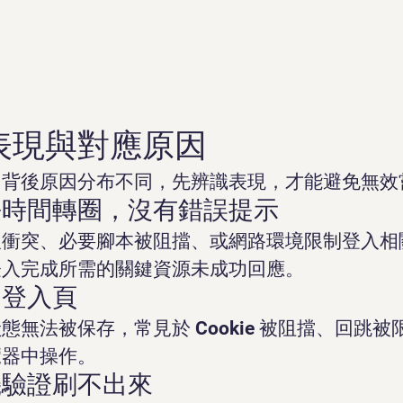
表現與對應原因
，背後原因分布不同，先辨識表現，才能避免無效
長時間轉圈，沒有錯誤提示
取衝突、必要腳本被阻擋、或網路環境限制登入相
登入完成所需的關鍵資源未成功回應。
回登入頁
態無法被保存，常見於 Cookie 被阻擋、回跳
覽器中操作。
機驗證刷不出來