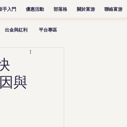
新手入門
優惠活動
部落格
關於富游
聯絡富游
出金與紅利
平台專區
新手教學
投注技巧
快
原因與