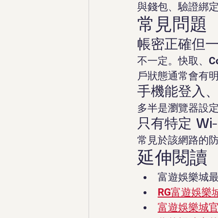
與錢包、驗證綁
常見問題
帳密正確但
不一定。快取、C
戶狀態通常會有
手機能登入
多半是瀏覽器設
只有特定 Wi-
常見於該網路的防
延伸閱讀
富遊娛樂城
RG富遊娛樂
富遊娛樂城