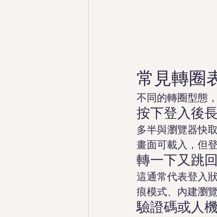
常見轉圈
不同的轉圈型態
按下登入後
多半與瀏覽器快
畫面可載入，但
轉一下又跳
這通常代表登入狀
痕模式、內建瀏
驗證碼或人