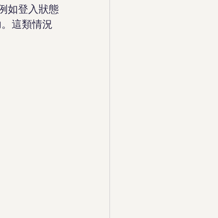
例如登入狀態
功。這類情況