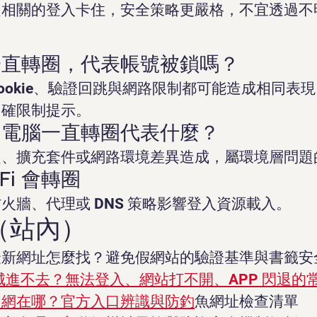
定相關的登入卡住，安全策略更嚴格，不宜透過不
一直轉圈，代表帳號被鎖嗎？
ookie、驗證回跳與網路限制都可能造成相同表
明確限制提示。
、電腦一直轉圈代表什麼？
定、擴充套件或網路環境差異造成，屬環境層問題
Fi 會轉圈
火牆、代理或 DNS 策略影響登入資源載入。
（站內）
最新網址怎麼找？避免假網站的驗證基準與書籤安
城進不去？無法登入、網站打不開、APP 閃退的
官網在哪？官方入口辨識與防釣
魚網址檢查清單