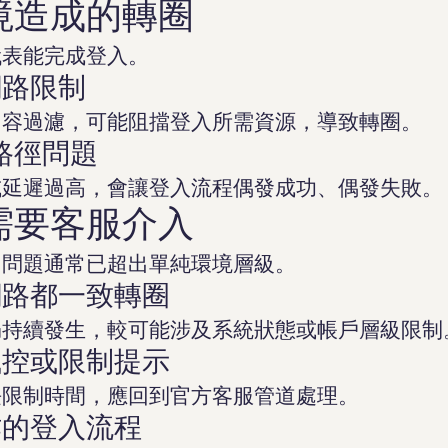
境造成的轉圈
代表能完成登入。
網路限制
內容過濾，可能阻擋登入所需資源，導致轉圈。
線路徑問題
或延遲過高，會讓登入流程偶發成功、偶發失敗。
需要客服介入
，問題通常已超出單純環境層級。
網路都一致轉圈
仍持續發生，較可能涉及系統狀態或帳戶層級限制
風控或限制提示
長限制時間，應回到官方客服管道處理。
作的登入流程