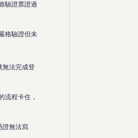
致驗證票證過
嚴格驗證但未
統就無法完成登
的流程卡住，
憑證無法寫