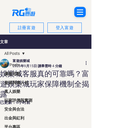
註冊富遊
登入富遊
文章
All Posts
富遊娛樂城
All Posts
2025年9月15日
讀畢需時 4 分鐘
娛樂城客服真的可靠嗎？富
優惠活動
遊娛樂城玩家保障機制全揭
資源與懶人包
真人娛樂
露
玩家評價與實測
已更新：
6小时前
安全與合法
出金與紅利
平台專區