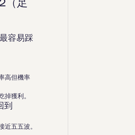
2（足
也最容易踩
率高但機率
吃掉獲利。
回到 
接近五五波。