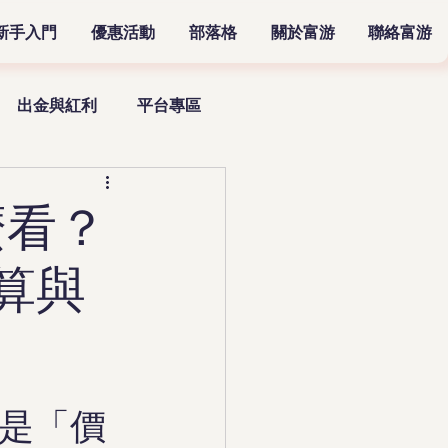
新手入門
優惠活動
部落格
關於富游
聯絡富游
出金與紅利
平台專區
新手教學
投注技巧
麼看？
算與
是「價