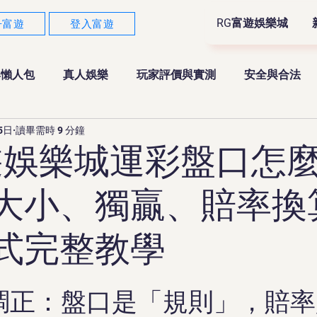
RG富遊娛樂城
冊富遊
登入富遊
與懶人包
真人娛樂
玩家評價與實測
安全與合法
5日
讀畢需時 9 分鐘
註冊與APP教學
賽事分析與投注工具
電子遊戲
遊娛樂城運彩盤口怎
大小、獨贏、賠率換
式完整教學
調正：盤口是「規則」，賠率