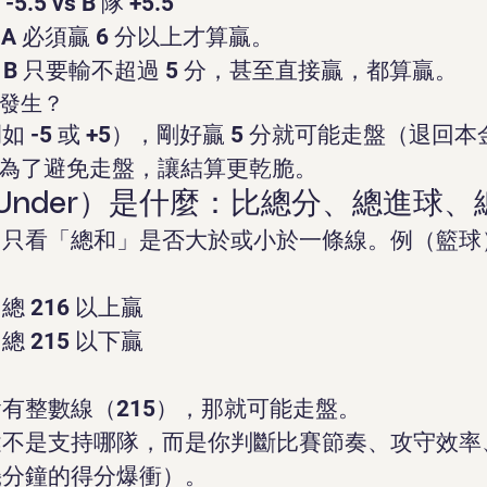
5 vs B 隊 +5.5
5：A 必須贏 6 分以上才算贏。
.5：B 只要輸不超過 5 分，甚至直接贏，都算贏。
麼發生？
 -5 或 +5），剛好贏 5 分就可能走盤（退回
就是為了避免走盤，讓結算更乾脆。
/Under）是什麼：比總分、總進球
只看「總和」是否大於或小於一條線。例（籃球
 216 以上贏
 215 以下贏
有整數線（215），那就可能走盤。
鍵不是支持哪隊，而是你判斷比賽節奏、攻守效率
幾分鐘的得分爆衝）。