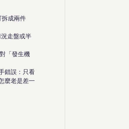
可拆成兩件
麼情況走盤或半
台對「發生機
手錯誤：只看
怎麼老是差一