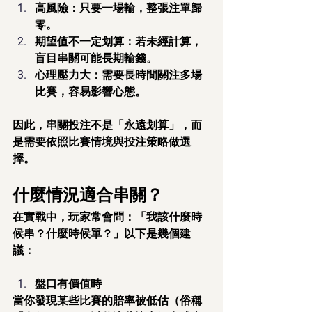
高風險：只要一場輸，整張注單歸
零。
期望值不一定划算：若未經計算，
盲目串關可能長期輸錢。
心理壓力大：需要長時間關注多場
比賽，容易影響心態。
因此，串關投注不是「永遠划算」，而
是需要依照比賽情境與投注策略做選
擇。
什麼情況適合串關？
在實戰中，玩家常會問：「我該什麼時
候串？什麼時候單？」以下是幾個建
議：
盤口有價值時
當你發現某些比賽的賠率被低估（俗稱