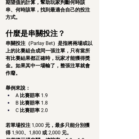
期望值的計算，幫助玩家判斷何時該
串、何時該單，找到最適合自己的投注
方式。
什麼是串關投注？
串關投注（Parlay Bet）是指將兩場或以
上的比賽組合成同一張注單，只有當所
有比賽結果都正確時，玩家才能獲得獎
金。如果其中一場輸了，整張注單就會
作廢。
舉例來說：
A 比賽賠率 1.9
B 比賽賠率 1.8
C 比賽賠率 2.0
若單場投注 1,000 元，最多只能分別獲
得 1,900、1,800 或 2,000 元。