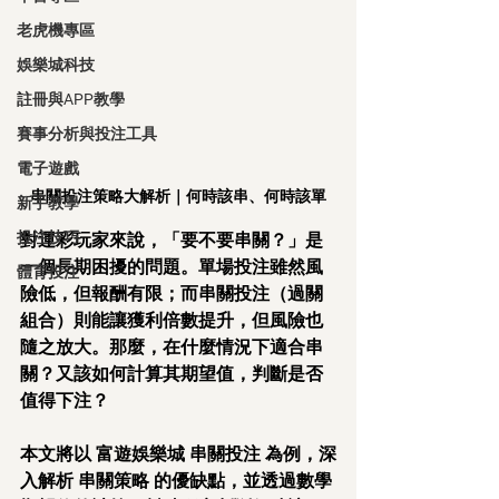
老虎機專區
娛樂城科技
註冊與APP教學
賽事分析與投注工具
電子遊戲
串關投注策略大解析｜何時該串、何時該單
新手教學
投注技巧
對運彩玩家來說，「要不要串關？」是
一個長期困擾的問題。單場投注雖然風
體育投注
險低，但報酬有限；而串關投注（過關
組合）則能讓獲利倍數提升，但風險也
隨之放大。那麼，在什麼情況下適合串
關？又該如何計算其期望值，判斷是否
值得下注？
本文將以 富遊娛樂城 串關投注 為例，深
入解析 串關策略 的優缺點，並透過數學