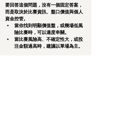
要回答這個問題，沒有一個固定答案，
而是取決於
比賽資訊、盤口價值與個人
資金控管
。
當你找到明顯價值盤，或幾場低風
險比賽時，可以適度串關。
當比賽風險高、不確定性大，或投
注金額過高時，建議以單場為主。
富遊娛樂城串關投注
提供靈活多樣的選
擇，搭配合理的策略與期望值計算，玩
家就能避免盲目下注，提升長期報酬
率。
最終，投注的關鍵不在於「串」還是
「單」，而在於是否能保持紀律、做好
資金控管，並長期堅持正期望值的下注
方式。