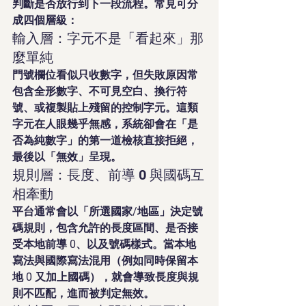
判斷是否放行到下一段流程。常見可分
成四個層級：
輸入層：字元不是「看起來」那
麼單純
門號欄位看似只收數字，但失敗原因常
包含全形數字、不可見空白、換行符
號、或複製貼上殘留的控制字元。這類
字元在人眼幾乎無感，系統卻會在「是
否為純數字」的第一道檢核直接拒絕，
最後以「無效」呈現。
規則層：長度、前導 0 與國碼互
相牽動
平台通常會以「所選國家/地區」決定號
碼規則，包含允許的長度區間、是否接
受本地前導 0、以及號碼樣式。當本地
寫法與國際寫法混用（例如同時保留本
地 0 又加上國碼），就會導致長度與規
則不匹配，進而被判定無效。