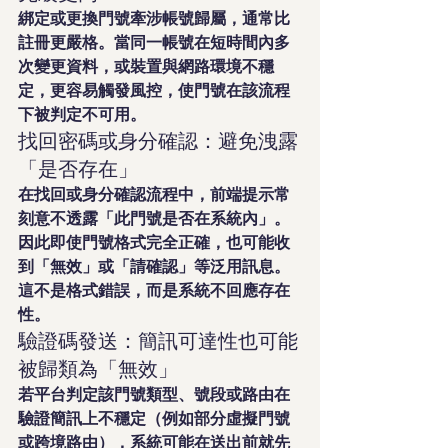
綁定或更換門號牽涉帳號歸屬，通常比
註冊更嚴格。當同一帳號在短時間內多
次變更資料，或裝置與網路環境不穩
定，更容易觸發風控，使門號在該流程
下被判定不可用。
找回密碼或身分確認：避免洩露
「是否存在」
在找回或身分確認流程中，前端提示常
刻意不透露「此門號是否在系統內」。
因此即使門號格式完全正確，也可能收
到「無效」或「請確認」等泛用訊息。
這不是格式錯誤，而是系統不回應存在
性。
驗證碼發送：簡訊可達性也可能
被歸類為「無效」
若平台判定該門號類型、號段或路由在
驗證簡訊上不穩定（例如部分虛擬門號
或跨境路由），系統可能在送出前就先