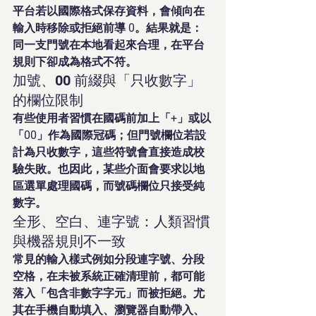
平台若以國際格式保存資料，會傾向在
輸入時移除或拒絕前導 0。結果就是：
同一支門號在本地看起來合理，在平台
規則下卻成為格式不符。
加號、00 前綴與「只收數字」
的欄位限制
有些使用者習慣在國碼前加上「+」或以
「00」作為國際冠碼；但門號欄位若設
計為只收數字，這些符號會直接造成校
驗失敗。也因此，某些介面會要求以地
區選單處理國碼，而號碼欄位只接受純
數字。
全形、空白、連字號：人類習慣
與機器規則不一致
常見的輸入樣式例如分段連字號、分段
空格，在未被系統正確清理前，都可能
落入「包含非數字字元」而被拒絕。尤
其在手機自動填入、瀏覽器自動帶入、