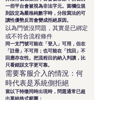
一些平台會被視為非法字元。當欄位規
則設定為嚴格純數字時，分段寫法的可
讀性優勢反而會變成拒絕原因。
以為門號沒問題，其實是已綁定
或不符合流程條件
同一支門號可能在「登入」可用，但在
「註冊」不可用；也可能在「找回」不
回應存在性。把流程目的納入判讀，比
只看錯誤文字更可靠。
需要客服介入的情況：何
時代表是系統側拒絕
當以下特徵同時出現時，問題通常已超
出單純格式範圍：
已確認為純半形數字且無分隔符號
國家/地區選擇與門號所屬一致，仍
固定失敗
在不同入口或不同裝置呈現一致失