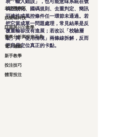
表「輸入錯誤」，也可能意味系統在號
老虎機專區
碼正規化、國碼規則、去重判定、簡訊
可達性或風控條件任一環節未通過。若
娛樂城科技
把它當成單一問題處理，常見結果是反
註冊與APP教學
覆重輸卻沒有進展；若改以「校驗層
賽事分析與投注工具
級」與「使用情境」兩條線拆解，反而
更容易定位真正的卡點。
電子遊戲
新手教學
投注技巧
體育投注