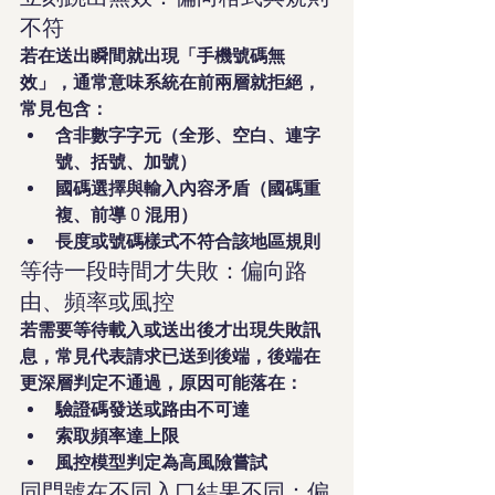
不符
若在送出瞬間就出現「手機號碼無
效」，通常意味系統在前兩層就拒絕，
常見包含：
含非數字字元（全形、空白、連字
號、括號、加號）
國碼選擇與輸入內容矛盾（國碼重
複、前導 0 混用）
長度或號碼樣式不符合該地區規則
等待一段時間才失敗：偏向路
由、頻率或風控
若需要等待載入或送出後才出現失敗訊
息，常見代表請求已送到後端，後端在
更深層判定不通過，原因可能落在：
驗證碼發送或路由不可達
索取頻率達上限
風控模型判定為高風險嘗試
同門號在不同入口結果不同：偏