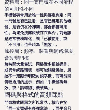
資料層：同一支門號在不同流程
的可用性不同
手機號碼常用於唯一性與綁定判定：同
一門號是否已註冊、是否已綁定其他帳
號、是否仍在冷卻期，都會影響可用
性。為避免洩露帳號存在與否，前端訊
息經常被模糊化，讓「已被使用」或
「不可用」也呈現為「無效」。
風控層：頻率、裝置與網路環境
會改變門檻
短時間大量嘗試、同裝置多帳號操作、
或異常網路環境，都可能觸發風控。風
控不一定顯示明確封鎖字樣，而可能回
傳較通用的提示，例如「手機號碼無
效」或「請確認手機號碼」。
國碼與格式的高頻踩點
門號格式問題之所以常見，核心在於
「同一支號碼有多種寫法」，而平台只