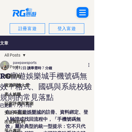
註冊富遊
登入富遊
文章
All Posts
pawpawsports
All Posts
1月12日
讀畢需時 7 分鐘
RG富遊娛樂城手機號碼無
優惠活動
效？格式、國碼與系統校驗
資源與懶人包
真人娛樂
規則的常見落點
玩家評價與實測
已更新：
7月15日
在 RG
富遊娛樂城
的註冊、資料綁定、登
安全與合法
入驗證或找回流程中，「手機號碼無
出金與紅利
效」屬於典型的統一型提示：它不只代
平台專區