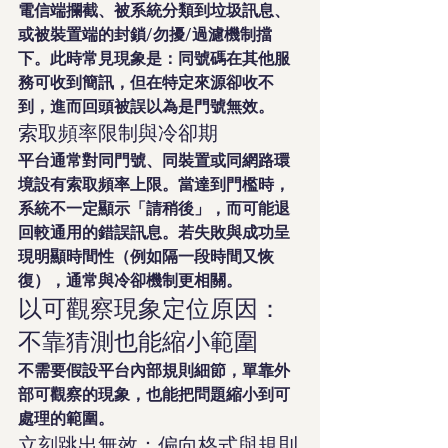
電信端攔截、被系統分類到垃圾訊息、
或被裝置端的封鎖/勿擾/過濾機制擋
下。此時常見現象是：同號碼在其他服
務可收到簡訊，但在特定來源卻收不
到，進而回頭被誤以為是門號無效。
索取頻率限制與冷卻期
平台通常對同門號、同裝置或同網路環
境設有索取頻率上限。當達到門檻時，
系統不一定顯示「請稍後」，而可能退
回較通用的錯誤訊息。若失敗與成功呈
現明顯時間性（例如隔一段時間又恢
復），通常與冷卻機制更相關。
以可觀察現象定位原因：
不靠猜測也能縮小範圍
不需要假設平台內部規則細節，單靠外
部可觀察的現象，也能把問題縮小到可
處理的範圍。
立刻跳出無效：偏向格式與規則