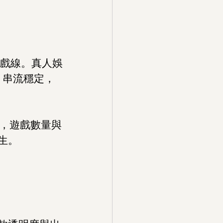
遊戲線。真人娛
高清、串流穩定，
性，遊戲數量與
生。