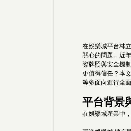
在娛樂城平台林
關心的問題。近年
際牌照與安全機
更值得信任？本
等多面向進行全
平台背景
在娛樂城產業中