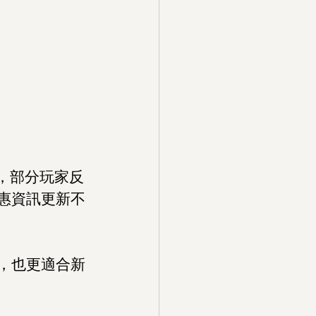
，部分玩家反
惠資訊更新不
，也更適合新