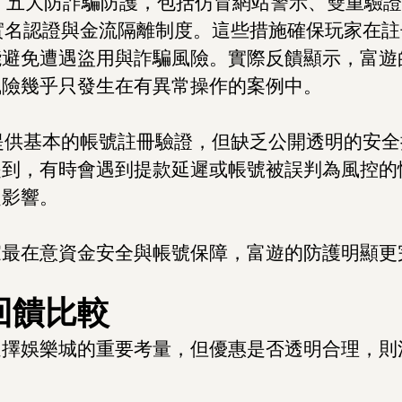
了五大防詐騙防護，包括仿冒網站警示、雙重驗證（2
 實名認證與金流隔離制度。這些措施確保玩家在
能避免遭遇盜用與詐騙風險。實際反饋顯示，富遊
風險幾乎只發生在有異常操作的案例中。
也提供基本的帳號註冊驗證，但缺乏公開透明的安
提到，有時會遇到提款延遲或帳號被誤判為風控的
定影響。
家最在意資金安全與帳號保障，富遊的防護明顯更
回饋比較
選擇娛樂城的重要考量，但優惠是否透明合理，則