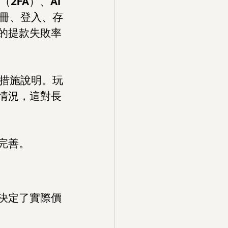
FA）、AI 
註冊、登入、存
的提款失敗率
全措施說明。玩
情況，這對長
完善。
決定了實際價