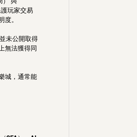
） 與 
保護玩家交易
明度。
台並未公開取得
上無法獲得同
樂城，通常能