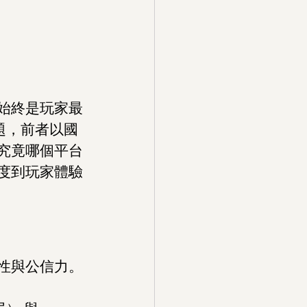
始終是玩家最
話題，前者以國
究竟哪個平台
度到玩家體驗
性與公信力。