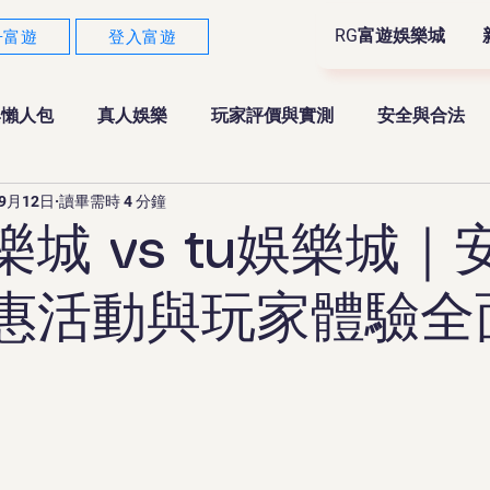
RG富遊娛樂城
冊富遊
登入富遊
與懶人包
真人娛樂
玩家評價與實測
安全與合法
年9月12日
讀畢需時 4 分鐘
註冊與APP教學
賽事分析與投注工具
電子遊戲
城 vs tu娛樂城｜
惠活動與玩家體驗全